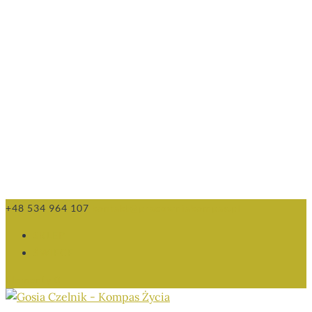
+48 534 964 107
kontakt@pracowniakompas.pl
SKLEP
ŚWIECE
Elementy 0