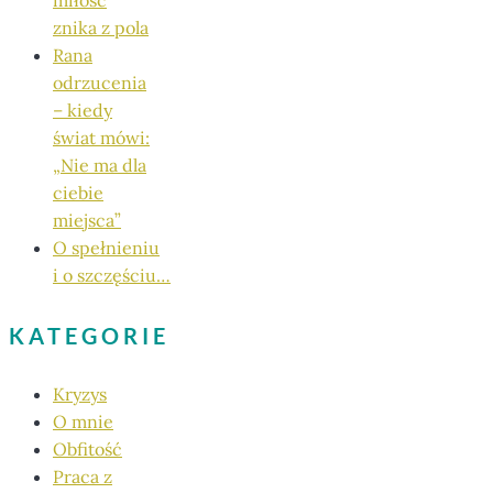
znika z pola
Rana
odrzucenia
– kiedy
świat mówi:
„Nie ma dla
ciebie
miejsca”
O spełnieniu
i o szczęściu…
KATEGORIE
Kryzys
O mnie
Obfitość
Praca z