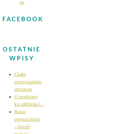
>>
FACEBOOK
OSTATNIE
WPISY
Ciało
przeciążone
stresem
O podróży
ku obfitości…
Rana
porzucenia
– kiedy
miłość