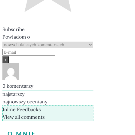
Subscribe
Powiadom o
0
komentarzy
najstarszy
najnowszy
oceniany
Inline Feedbacks
View all comments
O MNIE