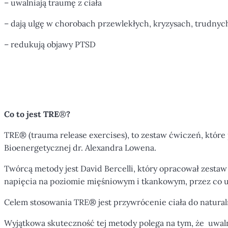
– uwalniają traumę z ciała
– dają ulgę w chorobach przewlekłych, kryzysach, trudnyc
– redukują objawy PTSD
Co to jest TRE
®
?
TRE® (trauma release exercises), to zestaw ćwiczeń, które
Bioenergetycznej dr. Alexandra Lowena.
Twórcą metody jest David Bercelli, który opracował zest
napięcia na poziomie mięśniowym i tkankowym, przez co uw
Celem stosowania TRE® jest przywrócenie ciała do natural
Wyjątkowa skuteczność tej metody polega na tym, że uwalni