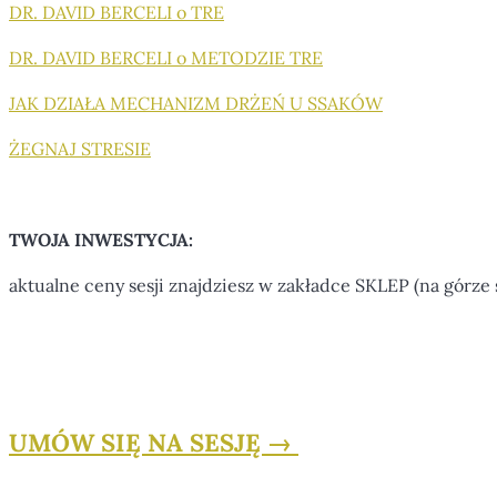
DR. DAVID BERCELI o TRE
DR. DAVID BERCELI o METODZIE TRE
JAK DZIAŁA MECHANIZM DRŻEŃ U SSAKÓW
ŻEGNAJ STRESIE
TWOJA INWESTYCJA:
aktualne ceny sesji znajdziesz w zakładce SKLEP (na górze 
UMÓW SIĘ NA SESJĘ →