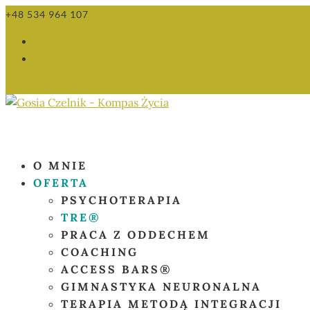
+48 534 964 107
kontakt@pracowniakompas.pl
SKLEP
ŚWIECE
Elementy 0
O MNIE
OFERTA
PSYCHOTERAPIA
TRE®
PRACA Z ODDECHEM
COACHING
ACCESS BARS®
GIMNASTYKA NEURONALNA
TERAPIA METODĄ INTEGRACJI