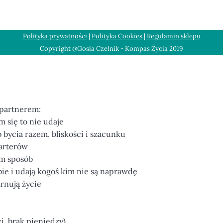
Polityka prywatności
|
Polityka Cookies
|
Regulamin sklepu
Copyright @Gosia Czelnik - Kompas Życia 2019
 partnerem:
m się to nie udaje
bycia razem, bliskości i szacunku
parterów
am sposób
bie i udają kogoś kim nie są naprawdę
arnują życie
i, brak pieniędzy).