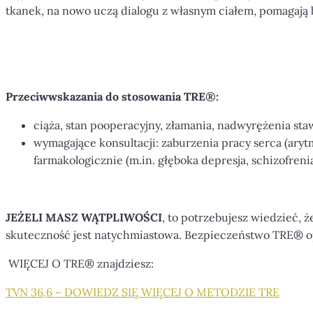
tkanek, na nowo uczą dialogu z własnym ciałem, pomagają b
Przeciwwskazania do stosowania TRE®:
ciąża, stan pooperacyjny, złamania, nadwyrężenia st
wymagające konsultacji: zaburzenia pracy serca (arytm
farmakologicznie (m.in. głęboka depresja, schizofrenia
JEŻELI MASZ WĄTPLIWOŚCI
, to potrzebujesz wiedzieć,
skuteczność jest natychmiastowa. Bezpieczeństwo TRE® o
WIĘCEJ O TRE
®
znajdziesz:
TVN 36,6 – DOWIEDZ SIĘ WIĘCEJ O METODZIE TRE