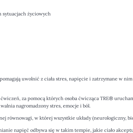
h sytuacjach życiowych
 pomagają uwolnić z ciała stres, napięcie i zatrzymane w ni
aw ćwiczeń, za pomocą których osoba ćwicząca TRE® urucham
alnia nagromadzony stres, emocje i ból.
nej równowagi, w której wszystkie układy (neurologiczny, b
anie napięć odbywa się w takim tempie, jakie ciało akceptu