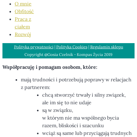
O mnie
Obfitość
Praca z
ciałem
Rozwój
Polityka prywatności
|
Polityka Cookies
|
Regulamin sklepu
Copyright @Gosia Czelnik - Kompas Życia 2019
Współpracuję i pomagam osobom, które:
mają trudności i potrzebują poprawy w relacjach
z partnerem:
chcą stworzyć trwały i silny związek,
ale im się to nie udaje
są w związku,
w którym nie ma wspólnego bycia
razem, bliskości i szacunku
wciąż są same lub przyciągają trudnych