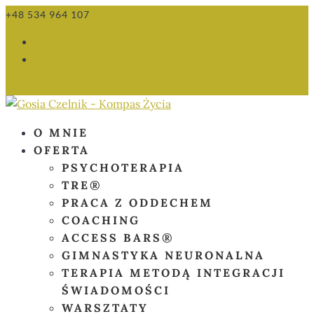
+48 534 964 107
kontakt@pracowniakompas.pl
SKLEP
ŚWIECE
Elementy 0
O MNIE
OFERTA
PSYCHOTERAPIA
TRE®
PRACA Z ODDECHEM
COACHING
ACCESS BARS®
GIMNASTYKA NEURONALNA
TERAPIA METODĄ INTEGRACJI
ŚWIADOMOŚCI
WARSZTATY