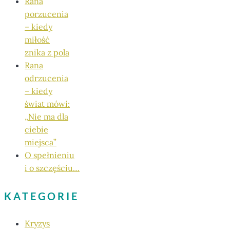
Rana
porzucenia
– kiedy
miłość
znika z pola
Rana
odrzucenia
– kiedy
świat mówi:
„Nie ma dla
ciebie
miejsca”
O spełnieniu
i o szczęściu…
KATEGORIE
Kryzys