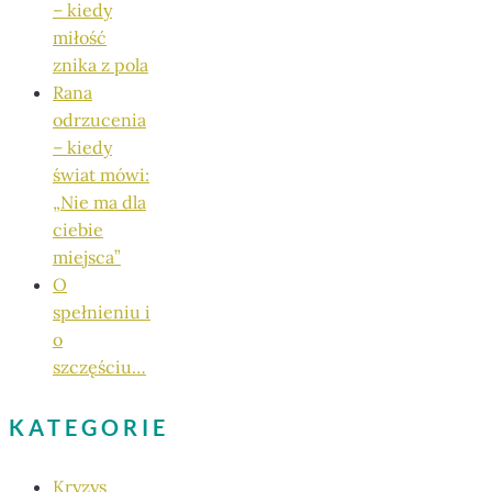
– kiedy
miłość
znika z pola
Rana
odrzucenia
– kiedy
świat mówi:
„Nie ma dla
ciebie
miejsca”
O
spełnieniu i
o
szczęściu…
KATEGORIE
Kryzys