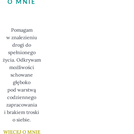
O MNIE
Pomagam
w znalezieniu
drogi do
spełnionego
życia. Odkrywam
możliwości
schowane
głęboko
pod warstwą
codziennego
zapracowania
i brakiem troski
o siebie.
WIĘCEJ O MNIE