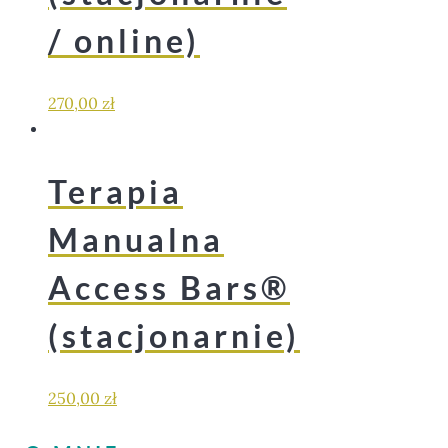
/ online)
270,00
zł
Terapia
Manualna
Access Bars®
(stacjonarnie)
250,00
zł