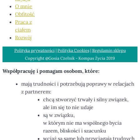
O mnie
Obfitość
Praca z
ciałem
Rozwój
Polityka prywatności
|
Polityka Cookies
|
Regulamin sklepu
Copyright @Gosia Czelnik - Kompas Życia 2019
Współpracuję i pomagam osobom, które:
mają trudności i potrzebują poprawy w relacjach
z partnerem:
chcą stworzyć trwały i silny związek,
ale im się to nie udaje
są w związku,
w którym nie ma wspólnego bycia
razem, bliskości i szacunku
wciąż są same lub przyciągają trudnych