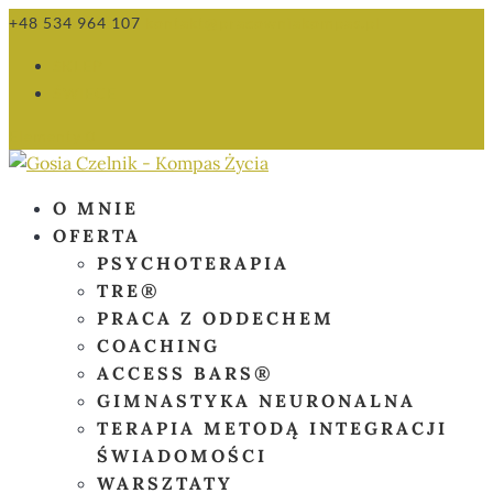
+48 534 964 107
kontakt@pracowniakompas.pl
SKLEP
ŚWIECE
Elementy 0
O MNIE
OFERTA
PSYCHOTERAPIA
TRE®
PRACA Z ODDECHEM
COACHING
ACCESS BARS®
GIMNASTYKA NEURONALNA
TERAPIA METODĄ INTEGRACJI
ŚWIADOMOŚCI
WARSZTATY