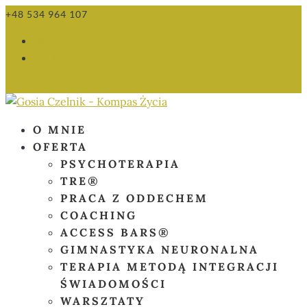
+48 534 964 107
kontakt@pracowniakompas.pl
SKLEP
ŚWIECE
Elementy 0
O MNIE
OFERTA
PSYCHOTERAPIA
TRE®
PRACA Z ODDECHEM
COACHING
ACCESS BARS®
GIMNASTYKA NEURONALNA
TERAPIA METODĄ INTEGRACJI
ŚWIADOMOŚCI
WARSZTATY