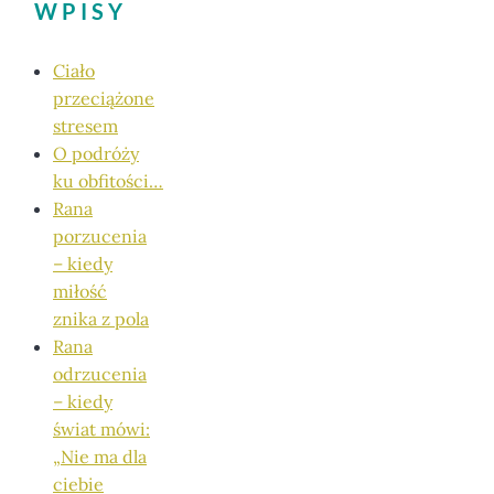
WPISY
Ciało
przeciążone
stresem
O podróży
ku obfitości…
Rana
porzucenia
– kiedy
miłość
znika z pola
Rana
odrzucenia
– kiedy
świat mówi:
„Nie ma dla
ciebie