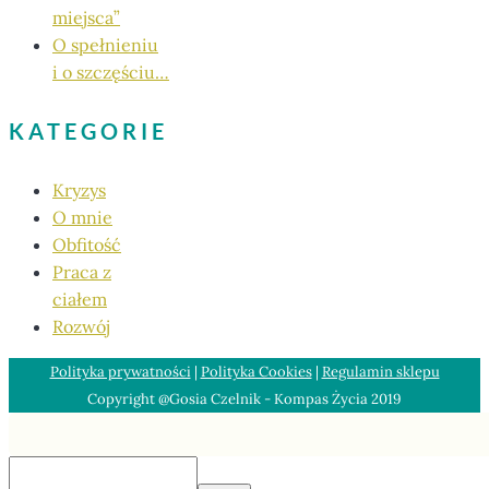
miejsca”
O spełnieniu
i o szczęściu…
KATEGORIE
Kryzys
O mnie
Obfitość
Praca z
ciałem
Rozwój
Polityka prywatności
|
Polityka Cookies
|
Regulamin sklepu
Copyright @Gosia Czelnik - Kompas Życia 2019