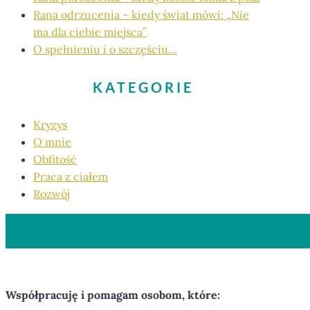
Rana odrzucenia – kiedy świat mówi: „Nie
ma dla ciebie miejsca”
O spełnieniu i o szczęściu…
KATEGORIE
Kryzys
O mnie
Obfitość
Praca z ciałem
Rozwój
Współpracuję i pomagam osobom, które: