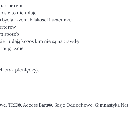
 partnerem:
m się to nie udaje
bycia razem, bliskości i szacunku
parterów
am sposób
bie i udają kogoś kim nie są naprawdę
arnują życie
i, brak pieniędzy).
owe, TRE®, Access Bars®, Sesje Oddechowe, Gimnastyka Ne