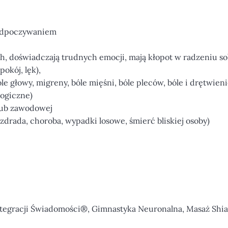
z odpoczywaniem
h, doświadczają trudnych emocji, mają kłopot w radzeniu s
okój, lęk),
 głowy, migreny, bóle mięśni, bóle pleców, bóle i drętwieni
ogiczne)
 lub zawodowej
zdrada, choroba, wypadki losowe, śmierć bliskiej osoby)
tegracji Świadomości®, Gimnastyka Neuronalna, Masaż Shia