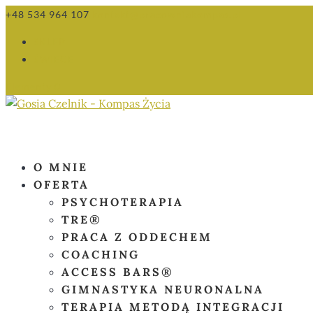
+48 534 964 107
kontakt@pracowniakompas.pl
SKLEP
ŚWIECE
Elementy 0
O MNIE
OFERTA
PSYCHOTERAPIA
TRE®
PRACA Z ODDECHEM
COACHING
ACCESS BARS®
GIMNASTYKA NEURONALNA
TERAPIA METODĄ INTEGRACJI