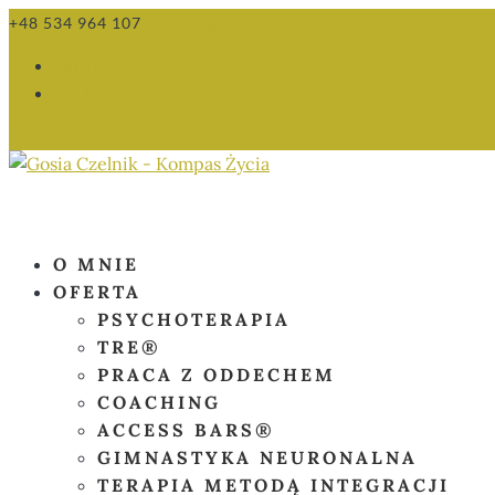
+48 534 964 107
kontakt@pracowniakompas.pl
SKLEP
ŚWIECE
Elementy 0
O MNIE
OFERTA
PSYCHOTERAPIA
TRE®
PRACA Z ODDECHEM
COACHING
ACCESS BARS®
GIMNASTYKA NEURONALNA
TERAPIA METODĄ INTEGRACJI