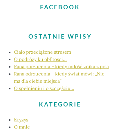
FACEBOOK
OSTATNIE WPISY
Ciało przeciążone stresem
O podróży ku obfitości…
Rana porzucenia – kiedy miłość znika z pola
Rana odrzucenia – kiedy świat mówi: „Nie
ma dla ciebie miejsca”
O spełnieniu i o szczęściu…
KATEGORIE
Kryzys
O mnie