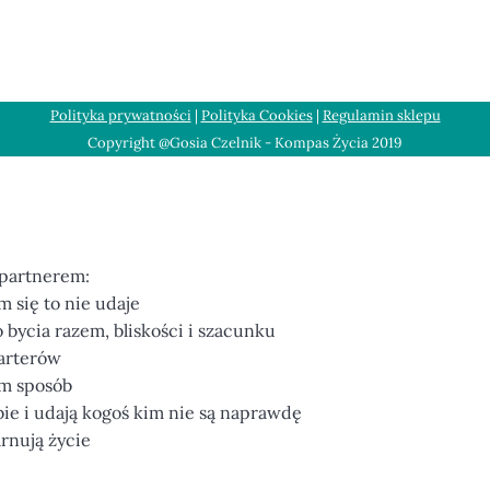
Polityka prywatności
|
Polityka Cookies
|
Regulamin sklepu
Copyright @Gosia Czelnik - Kompas Życia 2019
 partnerem:
m się to nie udaje
bycia razem, bliskości i szacunku
parterów
am sposób
bie i udają kogoś kim nie są naprawdę
arnują życie