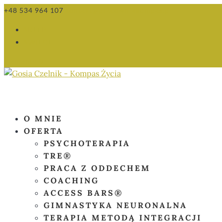
+48 534 964 107
kontakt@pracowniakompas.pl
SKLEP
ŚWIECE
Elementy 0
O MNIE
OFERTA
PSYCHOTERAPIA
TRE®
PRACA Z ODDECHEM
COACHING
ACCESS BARS®
GIMNASTYKA NEURONALNA
TERAPIA METODĄ INTEGRACJI