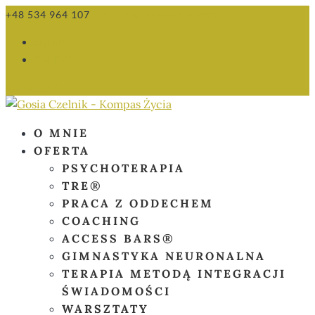
+48 534 964 107
kontakt@pracowniakompas.pl
SKLEP
ŚWIECE
Elementy 0
O MNIE
OFERTA
PSYCHOTERAPIA
TRE®
PRACA Z ODDECHEM
COACHING
ACCESS BARS®
GIMNASTYKA NEURONALNA
TERAPIA METODĄ INTEGRACJI
ŚWIADOMOŚCI
WARSZTATY