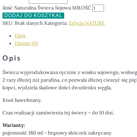
ilość Naturalna Świeca Sojowa MIŁOŚĆ
DODAJ DO KOSZYKA
SKU:
Brak danych
Kategoria:
Edycja NATURE
Opis
Opinie (0)
Opis
Świeca wyprodukowana ręcznie z wosku sojowego, wolnego 
2 razy dłużej niż parafina, co pozwala dłużej cieszyć się
kopci, wydziela śladowe ilości dwutlenku węgla.
Knot bawełniany.
Czas realizacji zamówienia tej świecy – do 10 dni.
Warianty:
pojemność 180 ml – brązowy słoiczek zakręcany