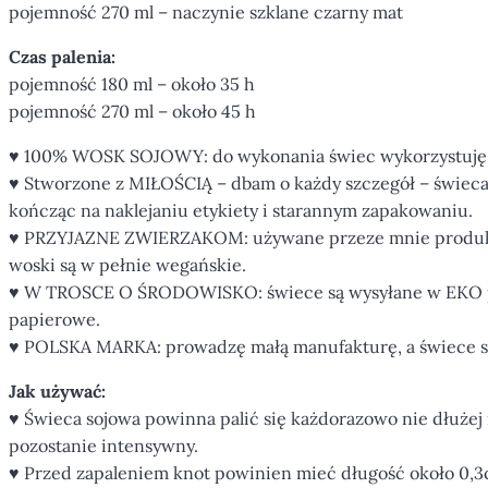
pojemność 270 ml – naczynie szklane czarny mat
Czas palenia:
pojemność 180 ml – około 35 h
pojemność 270 ml – około 45 h
♥ 100% WOSK SOJOWY: do wykonania świec wykorzystuję na
♥ Stworzone z MIŁOŚCIĄ – dbam o każdy szczegół – świeca 
kończąc na naklejaniu etykiety i starannym zapakowaniu.
♥ PRZYJAZNE ZWIERZAKOM: używane przeze mnie produkty 
woski są w pełnie wegańskie.
♥ W TROSCE O ŚRODOWISKO: świece są wysyłane w EKO paczk
papierowe.
♥ POLSKA MARKA: prowadzę małą manufakturę, a świece są 
Jak używać:
♥ Świeca sojowa powinna palić się każdorazowo nie dłużej 
pozostanie intensywny.
♥ Przed zapaleniem knot powinien mieć długość około 0,3c