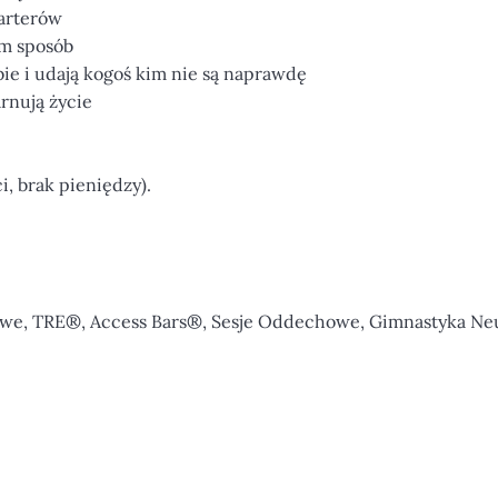
parterów
am sposób
bie i udają kogoś kim nie są naprawdę
arnują życie
i, brak pieniędzy).
owe, TRE®, Access Bars®, Sesje Oddechowe, Gimnastyka Ne