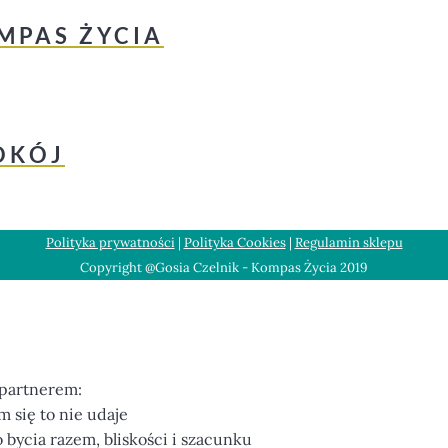
OMPAS ŻYCIA
POKÓJ
Polityka prywatności
|
Polityka Cookies
|
Regulamin sklepu
Copyright @Gosia Czelnik - Kompas Życia 2019
 partnerem:
m się to nie udaje
bycia razem, bliskości i szacunku