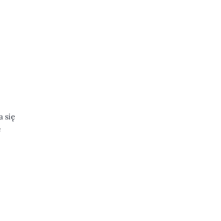
 się
e