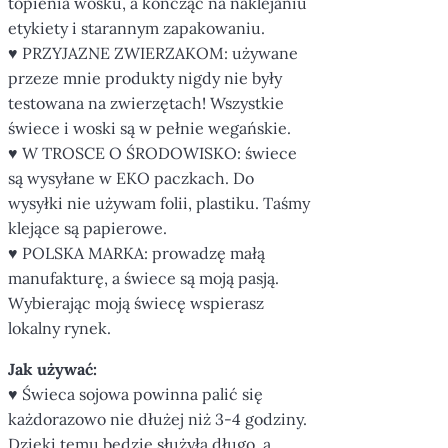
topienia wosku, a kończąc na naklejaniu
etykiety i starannym zapakowaniu.
♥ PRZYJAZNE ZWIERZAKOM: używane
przeze mnie produkty nigdy nie były
testowana na zwierzętach! Wszystkie
świece i woski są w pełnie wegańskie.
♥ W TROSCE O ŚRODOWISKO: świece
są wysyłane w EKO paczkach. Do
wysyłki nie używam folii, plastiku. Taśmy
klejące są papierowe.
♥ POLSKA MARKA: prowadzę małą
manufakturę, a świece są moją pasją.
Wybierając moją świecę wspierasz
lokalny rynek.
Jak używać:
♥ Świeca sojowa powinna palić się
każdorazowo nie dłużej niż 3-4 godziny.
Dzięki temu będzie służyła długo, a