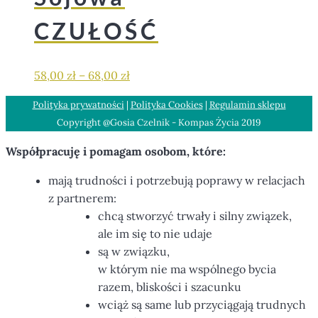
CZUŁOŚĆ
58,00
zł
–
68,00
zł
Polityka prywatności
|
Polityka Cookies
|
Regulamin sklepu
Copyright @Gosia Czelnik - Kompas Życia 2019
Współpracuję i pomagam osobom, które:
mają trudności i potrzebują poprawy w relacjach
z partnerem:
chcą stworzyć trwały i silny związek,
ale im się to nie udaje
są w związku,
w którym nie ma wspólnego bycia
razem, bliskości i szacunku
wciąż są same lub przyciągają trudnych