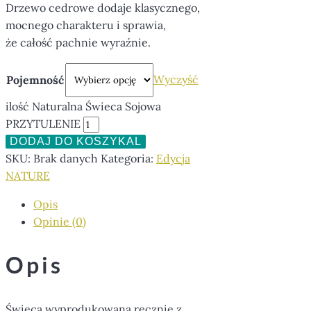
Drzewo cedrowe dodaje klasycznego,
mocnego charakteru i sprawia,
że całość pachnie wyraźnie.
Wyczyść
Pojemność
ilość Naturalna Świeca Sojowa
PRZYTULENIE
DODAJ DO KOSZYKA
SKU:
Brak danych
Kategoria:
Edycja
NATURE
Opis
Opinie (0)
Opis
Świeca wyprodukowana ręcznie z