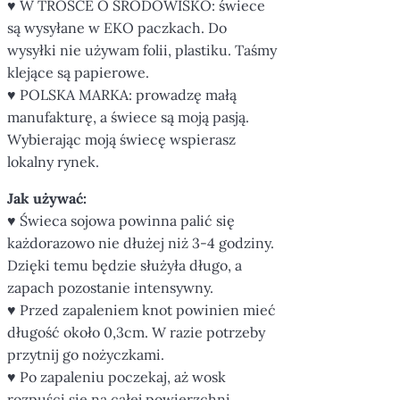
♥ W TROSCE O ŚRODOWISKO: świece
są wysyłane w EKO paczkach. Do
wysyłki nie używam folii, plastiku. Taśmy
klejące są papierowe.
♥ POLSKA MARKA: prowadzę małą
manufakturę, a świece są moją pasją.
Wybierając moją świecę wspierasz
lokalny rynek.
Jak używać:
♥ Świeca sojowa powinna palić się
każdorazowo nie dłużej niż 3-4 godziny.
Dzięki temu będzie służyła długo, a
zapach pozostanie intensywny.
♥ Przed zapaleniem knot powinien mieć
długość około 0,3cm. W razie potrzeby
przytnij go nożyczkami.
♥ Po zapaleniu poczekaj, aż wosk
rozpuści się na całej powierzchni