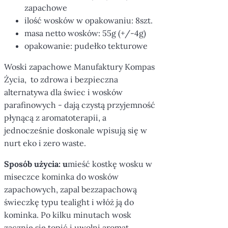
zapachowe
ilość wosków w opakowaniu: 8szt.
masa netto wosków: 55g (+/-4g)
opakowanie: pudełko tekturowe
Woski zapachowe Manufaktury Kompas
Życia, to zdrowa i bezpieczna
alternatywa dla świec i wosków
parafinowych - dają czystą przyjemność
płynącą z aromatoterapii, a
jednocześnie doskonale wpisują się w
nurt eko i zero waste.
Sposób użycia: u
mieść kostkę wosku w
miseczce kominka do wosków
zapachowych, zapal bezzapachową
świeczkę typu tealight i włóż ją do
kominka. Po kilku minutach wosk
zacznie się topić i uwolni aromat.