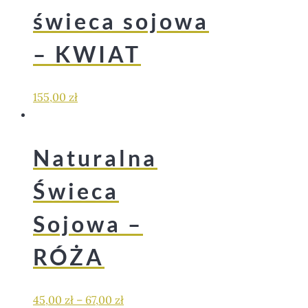
świeca sojowa
– KWIAT
155,00
zł
Naturalna
Świeca
Sojowa –
RÓŻA
45,00
zł
–
67,00
zł