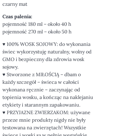
czarny mat
Czas palenia:
pojemność 180 ml – około 40 h
pojemność 270 ml – około 50 h
♥ 100% WOSK SOJOWY: do wykonania
świec wykorzystuję naturalny, wolny od
GMO i bezpieczny dla zdrowia wosk
sojowy.
♥ Stworzone z MIŁOŚCIĄ – dbam o
każdy szczegół – świeca w całości
wykonana ręcznie – zaczynając od
topienia wosku, a kończąc na naklejaniu
etykiety i starannym zapakowaniu.
♥ PRZYJAZNE ZWIERZAKOM: używane
przeze mnie produkty nigdy nie były
testowana na zwierzętach! Wszystkie
świece i woski są w pełnie wegańskie.