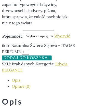
zapachu typowego dla żywicy,
drzewności i słodyczy. piżma,
która sprawia, że całość pachnie jak
nie z tego świata!
Wyczyść
Pojemność
ilość Naturalna Świeca Sojowa – D’AGAR
PERFUME
DODAJ DO KOSZYKA
SKU:
Brak danych
Kategoria:
Edycja
ELEGANCE
Opis
Opinie (0)
Opis