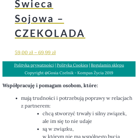
Świeca
Sojowa –
CZEKOLADA
59,00
zł
–
69,99
zł
Polityka prywatności
|
Polityka Cookies
|
Regulamin sklepu
Copyright @Gosia Czelnik - Kompas Życia 2019
Współpracuję i pomagam osobom, które:
mają trudności i potrzebują poprawy w relacjach
z partnerem:
chcą stworzyć trwały i silny związek,
ale im się to nie udaje
są w związku,
w którym nie ma wspólnego bycia