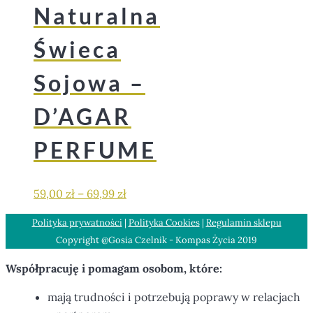
Naturalna
Świeca
Sojowa –
D’AGAR
PERFUME
59,00
zł
–
69,99
zł
Polityka prywatności
|
Polityka Cookies
|
Regulamin sklepu
Copyright @Gosia Czelnik - Kompas Życia 2019
Współpracuję i pomagam osobom, które:
mają trudności i potrzebują poprawy w relacjach