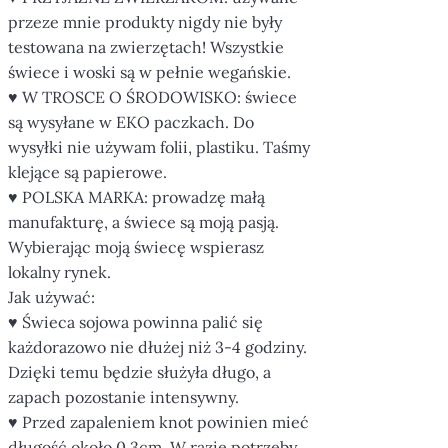
przeze mnie produkty nigdy nie były
testowana na zwierzętach! Wszystkie
świece i woski są w pełnie wegańskie.
♥ W TROSCE O ŚRODOWISKO: świece
są wysyłane w EKO paczkach. Do
wysyłki nie używam folii, plastiku. Taśmy
klejące są papierowe.
♥ POLSKA MARKA: prowadzę małą
manufakturę, a świece są moją pasją.
Wybierając moją świecę wspierasz
lokalny rynek.
Jak używać:
♥ Świeca sojowa powinna palić się
każdorazowo nie dłużej niż 3-4 godziny.
Dzięki temu będzie służyła długo, a
zapach pozostanie intensywny.
♥ Przed zapaleniem knot powinien mieć
długość około 0,3cm. W razie potrzeby