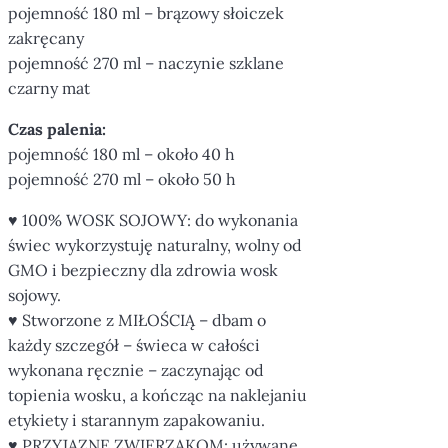
pojemność 180 ml – brązowy słoiczek
zakręcany
pojemność 270 ml – naczynie szklane
czarny mat
Czas palenia:
pojemność 180 ml – około 40 h
pojemność 270 ml – około 50 h
♥ 100% WOSK SOJOWY: do wykonania
świec wykorzystuję naturalny, wolny od
GMO i bezpieczny dla zdrowia wosk
sojowy.
♥ Stworzone z MIŁOŚCIĄ – dbam o
każdy szczegół – świeca w całości
wykonana ręcznie – zaczynając od
topienia wosku, a kończąc na naklejaniu
etykiety i starannym zapakowaniu.
♥ PRZYJAZNE ZWIERZAKOM: używane