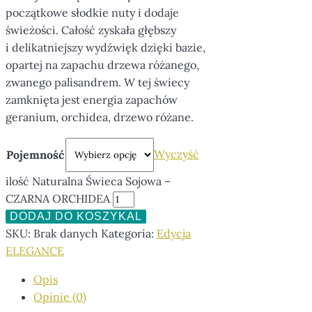
początkowe słodkie nuty i dodaje
świeżości. Całość zyskała głębszy
i delikatniejszy wydźwięk dzięki bazie,
opartej na zapachu drzewa różanego,
zwanego palisandrem. W tej świecy
zamknięta jest energia zapachów
geranium, orchidea, drzewo różane.
Wyczyść
Pojemność
ilość Naturalna Świeca Sojowa –
CZARNA ORCHIDEA
DODAJ DO KOSZYKA
SKU:
Brak danych
Kategoria:
Edycja
ELEGANCE
Opis
Opinie (0)